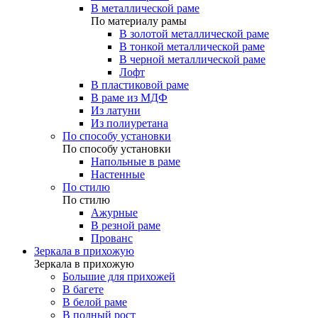
В металлической раме
По материалу рамы
В золотой металлической раме
В тонкой металлической раме
В черной металлической раме
Лофт
В пластиковой раме
В раме из МДФ
Из латуни
Из полиуретана
По способу установки
По способу установки
Напольные в раме
Настенные
По стилю
По стилю
Ажурные
В резной раме
Прованс
Зеркала в прихожую
Зеркала в прихожую
Большие для прихожей
В багете
В белой раме
В полный рост