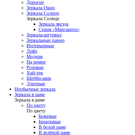
Дорогие
Зеркала Окно
Зеркала Солнце
Зеркала Солнце
Зеркала звезда
Серия «Маргарита»
Зеркала-штурвал
Зеркальные панно
Интерьерные
Лофт
Модерн
На ремне
Розовые
Хай-тек
Шебби-шик
Элитные
Необычные зеркала
Зеркала в раме
Зеркала в раме
По цвету
По цвету
Бежевые
Бронзовые
В белой раме
В зелёной раме