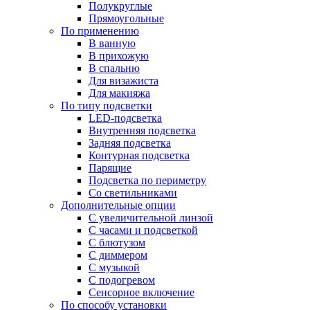
Полукруглые
Прямоугольные
По применению
В ванную
В прихожую
В спальню
Для визажиста
Для макияжа
По типу подсветки
LED-подсветка
Внутренняя подсветка
Задняя подсветка
Контурная подсветка
Парящие
Подсветка по периметру
Со светильниками
Дополнительные опции
C увеличительной линзой
C часами и подсветкой
С блютузом
С диммером
С музыкой
С подогревом
Сенсорное включение
По способу установки