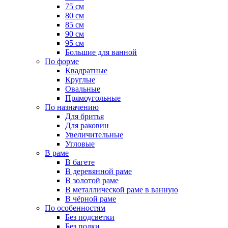
75 см
80 см
85 см
90 см
95 см
Большие для ванной
По форме
Квадратные
Круглые
Овальные
Прямоугольные
По назначению
Для бритья
Для раковин
Увеличительные
Угловые
В раме
В багете
В деревянной раме
В золотой раме
В металлической раме в ванную
В чёрной раме
По особенностям
Без подсветки
Без полки