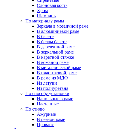
Сиреневые
Слоновая кость
Хром
Шампань
По материалу рамы
Зеркала в мозаичной раме
В алюминиевой раме
В багете
В белом багете
В деревянной раме
В зеркальной раме
В каретной стяжке
В кожаной раме
В металлической раме
В пластиковой раме
В раме из МДФ
Из латуни
Из полиуретана
По способу установки
Напольные в раме
Настенные
По стилю
Ажурные
В резной раме
Прованс