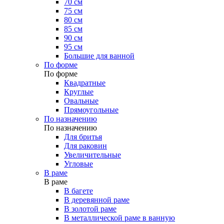
70 см
75 см
80 см
85 см
90 см
95 см
Большие для ванной
По форме
По форме
Квадратные
Круглые
Овальные
Прямоугольные
По назначению
По назначению
Для бритья
Для раковин
Увеличительные
Угловые
В раме
В раме
В багете
В деревянной раме
В золотой раме
В металлической раме в ванную