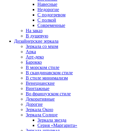
Навесные
Недорогие
С подогревом
С полкой
Современные
На заказ
В душевую
Дизайнерские зеркала
Зеркала со мхом
Арка
Арт-деко
Барокко
В морском стиле
В скандинавском стиле
В стиле минимализм
Венецианские
Винтажные
Во французском стиле
Декоративные
Дорогие
Зеркала Окно
Зеркала Солнце
Зеркала звезда
Серия «Маргарита»
Зеркала-штурвал