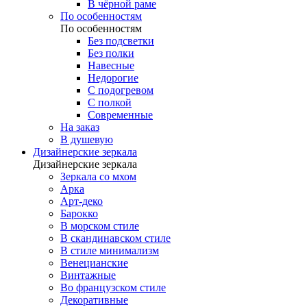
В чёрной раме
По особенностям
По особенностям
Без подсветки
Без полки
Навесные
Недорогие
С подогревом
С полкой
Современные
На заказ
В душевую
Дизайнерские зеркала
Дизайнерские зеркала
Зеркала со мхом
Арка
Арт-деко
Барокко
В морском стиле
В скандинавском стиле
В стиле минимализм
Венецианские
Винтажные
Во французском стиле
Декоративные