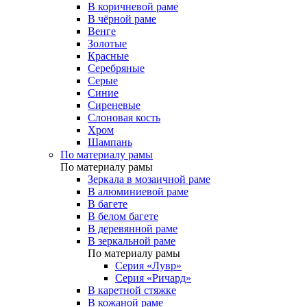
В коричневой раме
В чёрной раме
Венге
Золотые
Красные
Серебряные
Серые
Синие
Сиреневые
Слоновая кость
Хром
Шампань
По материалу рамы
По материалу рамы
Зеркала в мозаичной раме
В алюминиевой раме
В багете
В белом багете
В деревянной раме
В зеркальной раме
По материалу рамы
Серия «Лувр»
Серия «Ричард»
В каретной стяжке
В кожаной раме