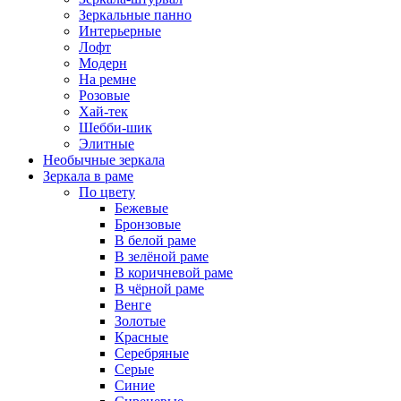
Зеркальные панно
Интерьерные
Лофт
Модерн
На ремне
Розовые
Хай-тек
Шебби-шик
Элитные
Необычные зеркала
Зеркала в раме
По цвету
Бежевые
Бронзовые
В белой раме
В зелёной раме
В коричневой раме
В чёрной раме
Венге
Золотые
Красные
Серебряные
Серые
Синие