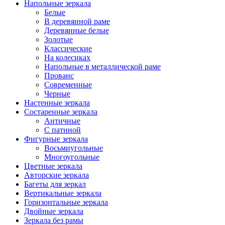
Напольные зеркала
Белые
В деревянной раме
Деревянные белые
Золотые
Классические
На колесиках
Напольные в металлической раме
Прованс
Современные
Черные
Настенные зеркала
Состаренные зеркала
Античные
С патиной
Фигурные зеркала
Восьмиугольные
Многоугольные
Цветные зеркала
Авторские зеркала
Багеты для зеркал
Вертикальные зеркала
Горизонтальные зеркала
Двойные зеркала
Зеркала без рамы