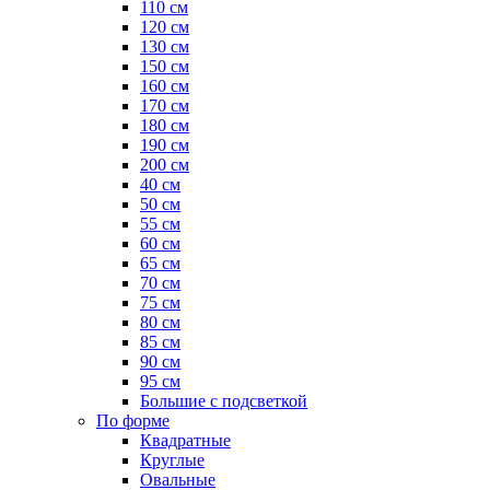
110 см
120 см
130 см
150 см
160 см
170 см
180 см
190 см
200 см
40 см
50 см
55 см
60 см
65 см
70 см
75 см
80 см
85 см
90 см
95 см
Большие с подсветкой
По форме
Квадратные
Круглые
Овальные