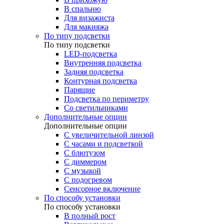
В спальню
Для визажиста
Для макияжа
По типу подсветки
По типу подсветки
LED-подсветка
Внутренняя подсветка
Задняя подсветка
Контурная подсветка
Парящие
Подсветка по периметру
Со светильниками
Дополнительные опции
Дополнительные опции
C увеличительной линзой
C часами и подсветкой
С блютузом
С диммером
С музыкой
С подогревом
Сенсорное включение
По способу установки
По способу установки
В полный рост