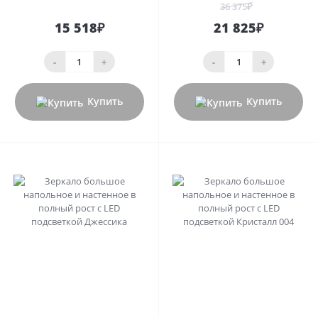
36 375₽
15 518₽
21 825₽
-
+
-
+
Купить
Купить
0
0