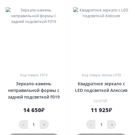
0
0
Код товара: F019
Код товара: Alessia LP93
Зеркало-камень
Квадратное зеркало с
неправильной формы с
LED подсветкой Алессия
задней подсветкой F019
19 875₽
14 650₽
11 925₽
-
+
-
+