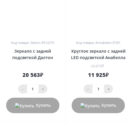
0
0
Код товара: Dalton RS12275
Код товара: Annabella LP331
Зеркало с задней
Круглое зеркало с задней
подсветкой Далтон
LED подсветкой Анабелла
19 875₽
20 563₽
11 925₽
-
+
-
+
Купить
Купить