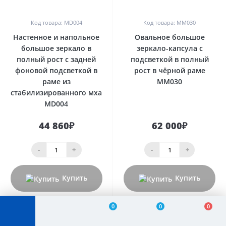
0
0
Код товара: MD004
Код товара: MM030
Настенное и напольное
Овальное большое
большое зеркало в
зеркало-капсула с
полный рост с задней
подсветкой в полный
фоновой подсветкой в
рост в чёрной раме
раме из
MM030
стабилизированного мха
MD004
44 860₽
62 000₽
-
+
-
+
Купить
Купить
0
0
0