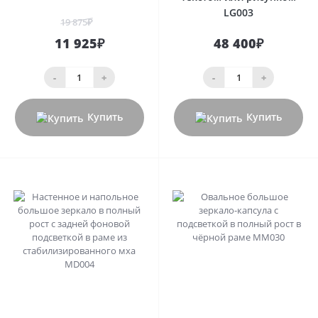
LG003
19 875₽
11 925₽
48 400₽
-
+
-
+
Купить
Купить