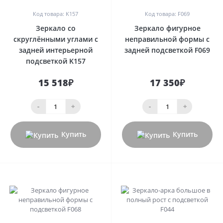
Код товара: K157
Код товара: F069
Зеркало со
Зеркало фигурное
скруглёнными углами с
неправильной формы с
задней интерьерной
задней подсветкой F069
подсветкой K157
15 518₽
17 350₽
-
+
-
+
Купить
Купить