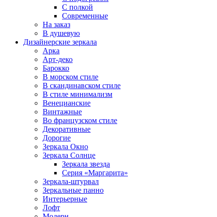
С полкой
Современные
На заказ
В душевую
Дизайнерские зеркала
Арка
Арт-деко
Барокко
В морском стиле
В скандинавском стиле
В стиле минимализм
Венецианские
Винтажные
Во французском стиле
Декоративные
Дорогие
Зеркала Окно
Зеркала Солнце
Зеркала звезда
Серия «Маргарита»
Зеркала-штурвал
Зеркальные панно
Интерьерные
Лофт
Модерн