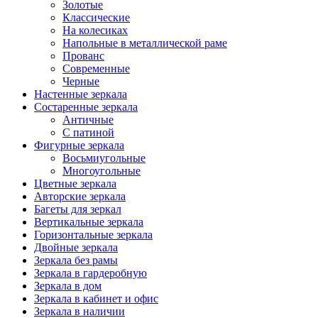
Золотые
Классические
На колесиках
Напольные в металлической раме
Прованс
Современные
Черные
Настенные зеркала
Состаренные зеркала
Античные
С патиной
Фигурные зеркала
Восьмиугольные
Многоугольные
Цветные зеркала
Авторские зеркала
Багеты для зеркал
Вертикальные зеркала
Горизонтальные зеркала
Двойные зеркала
Зеркала без рамы
Зеркала в гардеробную
Зеркала в дом
Зеркала в кабинет и офис
Зеркала в наличии