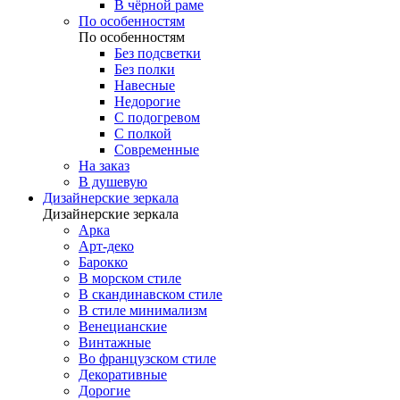
В чёрной раме
По особенностям
По особенностям
Без подсветки
Без полки
Навесные
Недорогие
С подогревом
С полкой
Современные
На заказ
В душевую
Дизайнерские зеркала
Дизайнерские зеркала
Арка
Арт-деко
Барокко
В морском стиле
В скандинавском стиле
В стиле минимализм
Венецианские
Винтажные
Во французском стиле
Декоративные
Дорогие