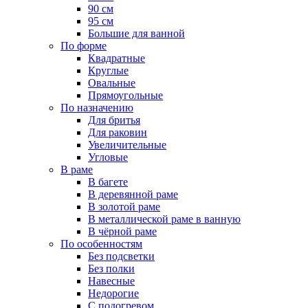
90 см
95 см
Большие для ванной
По форме
Квадратные
Круглые
Овальные
Прямоугольные
По назначению
Для бритья
Для раковин
Увеличительные
Угловые
В раме
В багете
В деревянной раме
В золотой раме
В металлической раме в ванную
В чёрной раме
По особенностям
Без подсветки
Без полки
Навесные
Недорогие
С подогревом