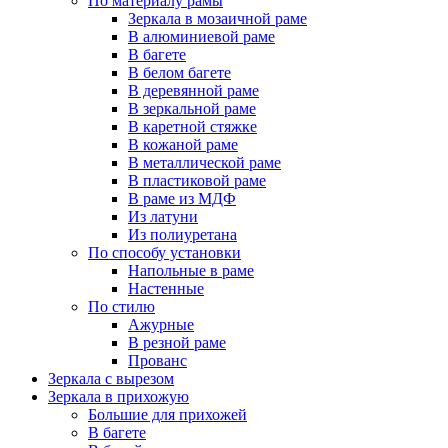
По материалу рамы
Зеркала в мозаичной раме
В алюминиевой раме
В багете
В белом багете
В деревянной раме
В зеркальной раме
В каретной стяжке
В кожаной раме
В металлической раме
В пластиковой раме
В раме из МДФ
Из латуни
Из полиуретана
По способу установки
Напольные в раме
Настенные
По стилю
Ажурные
В резной раме
Прованс
Зеркала с вырезом
Зеркала в прихожую
Большие для прихожей
В багете