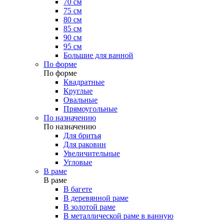
70 см
75 см
80 см
85 см
90 см
95 см
Большие для ванной
По форме
По форме
Квадратные
Круглые
Овальные
Прямоугольные
По назначению
По назначению
Для бритья
Для раковин
Увеличительные
Угловые
В раме
В раме
В багете
В деревянной раме
В золотой раме
В металлической раме в ванную