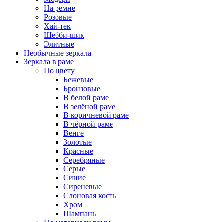
На ремне
Розовые
Хай-тек
Шебби-шик
Элитные
Необычные зеркала
Зеркала в раме
По цвету
Бежевые
Бронзовые
В белой раме
В зелёной раме
В коричневой раме
В чёрной раме
Венге
Золотые
Красные
Серебряные
Серые
Синие
Сиреневые
Слоновая кость
Хром
Шампань