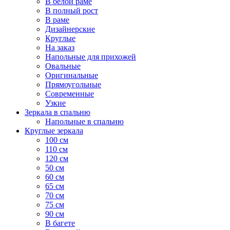
В белой раме
В полный рост
В раме
Дизайнерские
Круглые
На заказ
Напольные для прихожей
Овальные
Оригинальные
Прямоугольные
Современные
Узкие
Зеркала в спальню
Напольные в спальню
Круглые зеркала
100 см
110 см
120 см
50 см
60 см
65 см
70 см
75 см
90 см
В багете