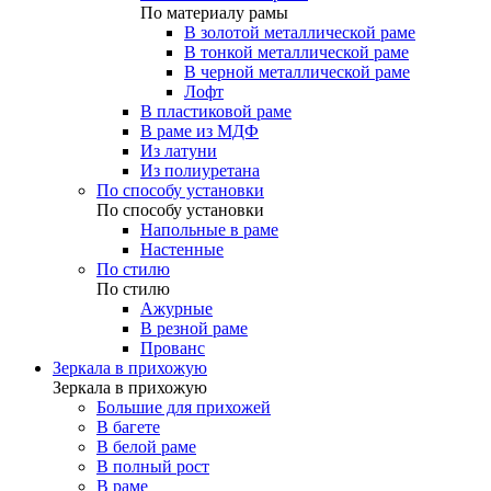
По материалу рамы
В золотой металлической раме
В тонкой металлической раме
В черной металлической раме
Лофт
В пластиковой раме
В раме из МДФ
Из латуни
Из полиуретана
По способу установки
По способу установки
Напольные в раме
Настенные
По стилю
По стилю
Ажурные
В резной раме
Прованс
Зеркала в прихожую
Зеркала в прихожую
Большие для прихожей
В багете
В белой раме
В полный рост
В раме