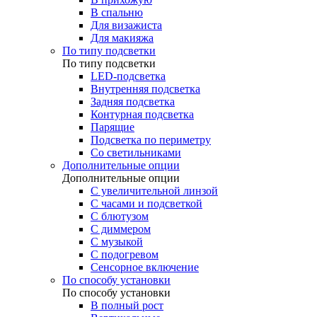
В спальню
Для визажиста
Для макияжа
По типу подсветки
По типу подсветки
LED-подсветка
Внутренняя подсветка
Задняя подсветка
Контурная подсветка
Парящие
Подсветка по периметру
Со светильниками
Дополнительные опции
Дополнительные опции
C увеличительной линзой
C часами и подсветкой
С блютузом
С диммером
С музыкой
С подогревом
Сенсорное включение
По способу установки
По способу установки
В полный рост