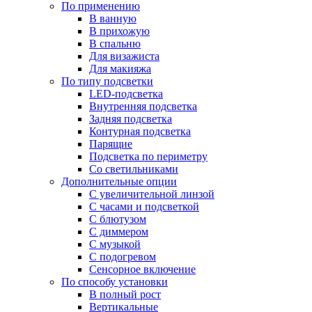
По применению
В ванную
В прихожую
В спальню
Для визажиста
Для макияжа
По типу подсветки
LED-подсветка
Внутренняя подсветка
Задняя подсветка
Контурная подсветка
Парящие
Подсветка по периметру
Со светильниками
Дополнительные опции
C увеличительной линзой
C часами и подсветкой
С блютузом
С диммером
С музыкой
С подогревом
Сенсорное включение
По способу установки
В полный рост
Вертикальные