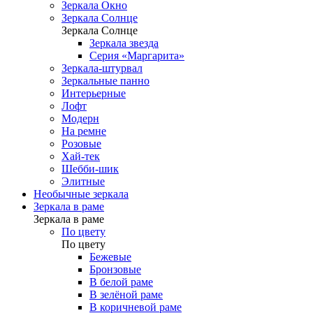
Зеркала Окно
Зеркала Солнце
Зеркала Солнце
Зеркала звезда
Серия «Маргарита»
Зеркала-штурвал
Зеркальные панно
Интерьерные
Лофт
Модерн
На ремне
Розовые
Хай-тек
Шебби-шик
Элитные
Необычные зеркала
Зеркала в раме
Зеркала в раме
По цвету
По цвету
Бежевые
Бронзовые
В белой раме
В зелёной раме
В коричневой раме