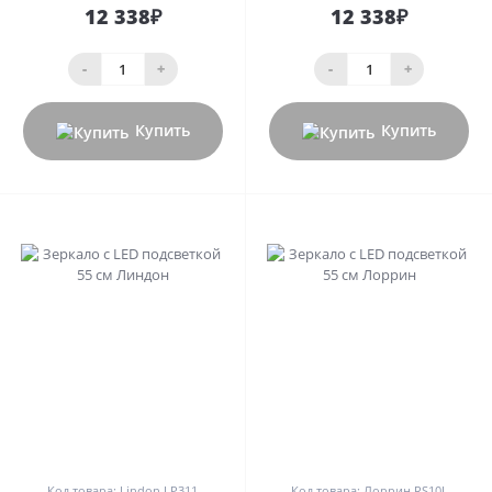
12 338₽
12 338₽
-
+
-
+
Купить
Купить
0
0
Код товара: Lindon LP311
Код товара: Лоррин RS10L