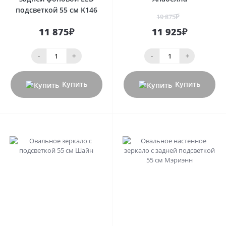
подсветкой 55 см K146
19 875₽
11 875₽
11 925₽
-
+
-
+
Купить
Купить