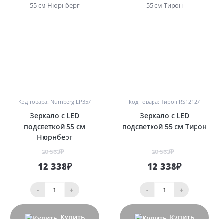
0
0
Код товара: Nürnberg LP357
Код товара: Тирон RS12127
Зеркало с LED
Зеркало с LED
подсветкой 55 см
подсветкой 55 см Тирон
Нюрнберг
20 563₽
20 563₽
12 338₽
12 338₽
-
+
-
+
Купить
Купить