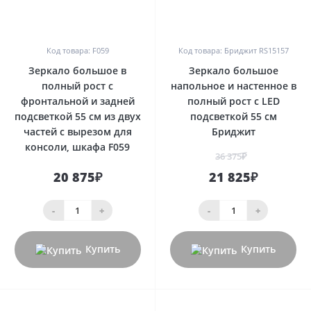
0
0
Код товара: F059
Код товара: Бриджит RS15157
Зеркало большое в
Зеркало большое
полный рост с
напольное и настенное в
фронтальной и задней
полный рост с LED
подсветкой 55 см из двух
подсветкой 55 см
частей с вырезом для
Бриджит
консоли, шкафа F059
36 375₽
20 875₽
21 825₽
-
+
-
+
Купить
Купить