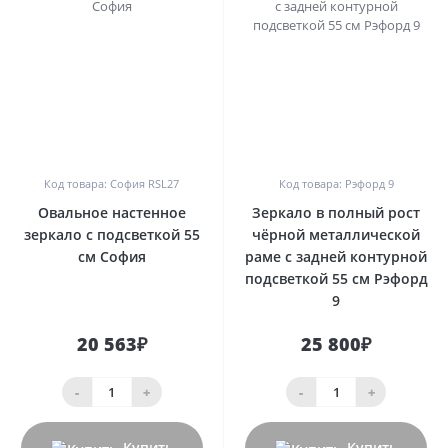
0
0
Код товара: София RSL27
Код товара: Рэфорд 9
Овальное настенное
Зеркало в полный рост
зеркало с подсветкой 55
чёрной металлической
см София
раме с задней контурной
подсветкой 55 см Рэфорд
9
20 563₽
25 800₽
-
+
-
+
Купить
Купить