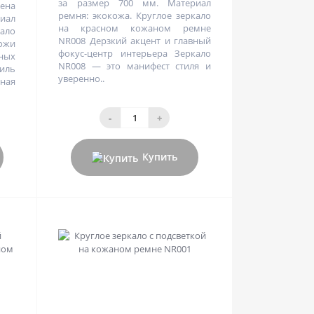
за размер 700 мм. Материал
цена
ремня: экокожа. Круглое зеркало
иал
на красном кожаном ремне
кало
NR008 Дерзкий акцент и главный
кожи
фокус-центр интерьера Зеркало
ных
NR008 — это манифест стиля и
иль
уверенно..
тная
-
+
Купить