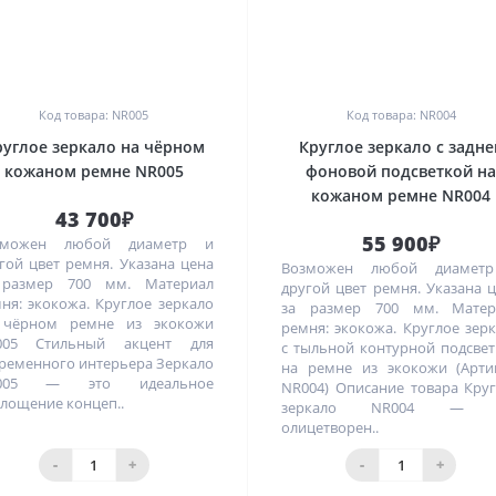
0
0
Код товара: NR005
Код товара: NR004
руглое зеркало на чёрном
Круглое зеркало с задне
кожаном ремне NR005
фоновой подсветкой н
кожаном ремне NR004
43 700₽
55 900₽
зможен любой диаметр и
гой цвет ремня. Указана цена
Возможен любой диамет
 размер 700 мм. Материал
другой цвет ремня. Указана 
ня: экокожа. Круглое зеркало
за размер 700 мм. Матер
 чёрном ремне из экокожи
ремня: экокожа. Круглое зер
005 Стильный акцент для
с тыльной контурной подсве
ременного интерьера Зеркало
на ремне из экокожи (Арти
005 — это идеальное
NR004) Описание товара Кру
лощение концеп..
зеркало NR004 — э
олицетворен..
-
+
-
+