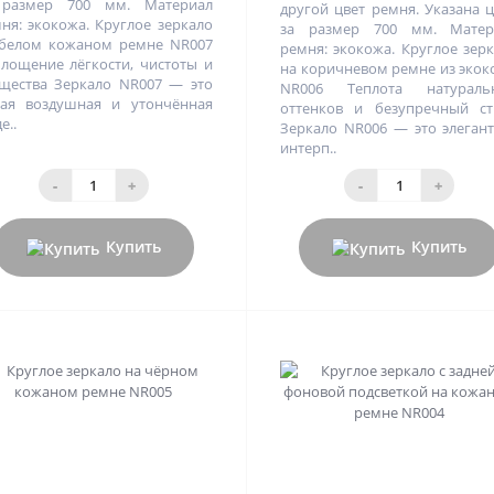
 размер 700 мм. Материал
другой цвет ремня. Указана 
ня: экокожа. Круглое зеркало
за размер 700 мм. Матер
белом кожаном ремне NR007
ремня: экокожа. Круглое зер
лощение лёгкости, чистоты и
на коричневом ремне из эко
щества Зеркало NR007 — это
NR006 Теплота натураль
ая воздушная и утончённая
оттенков и безупречный ст
е..
Зеркало NR006 — это элеган
интерп..
-
+
-
+
Купить
Купить