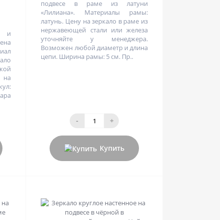
подвесе в раме из латуни
«Лилиана». Материалы рамы:
латунь. Цену на зеркало в раме из
нержавеющей стали или железа
р и
уточняйте у менеджера.
цена
Возможен любой диаметр и длина
иал
цепи. Ширина рамы: 5 см. Пр..
кало
кой
 на
ул:
ара
-
+
Купить