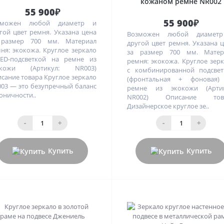
кожаном ремне NR002
55 900₽
55 900₽
зможен любой диаметр и
гой цвет ремня. Указана цена
Возможен любой диамет
 размер 700 мм. Материал
другой цвет ремня. Указана 
ня: экокожа. Круглое зеркало
за размер 700 мм. Матер
ED-подсветкой на ремне из
ремня: экокожа. Круглое зер
окожи (Артикул: NR003)
с комбинированной подсвет
сание товара Круглое зеркало
(фронтальная + фоновая)
03 — это безупречный баланс
ремне из экокожи (Артик
оничности..
NR002) Описание тов
Дизайнерское круглое зе..
-
+
-
+
Купить
Купить