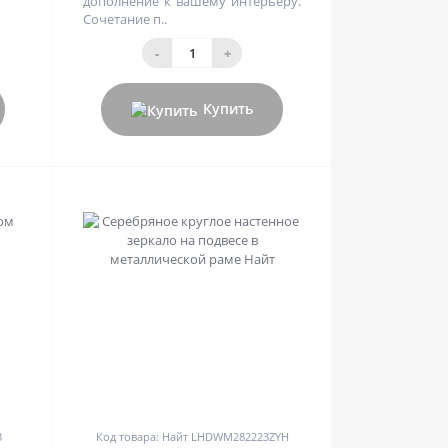
дополнение к вашему интерьеру.
Сочетание п..
-
+
Купить
0
3
Код товара: Найт LHDWM282223ZYH