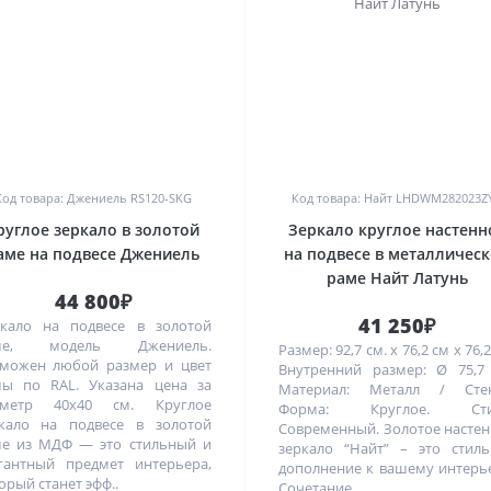
0
0
Код товара: Джениель RS120-SKG
Код товара: Найт LHDWM282023Z
руглое зеркало в золотой
Зеркало круглое настенн
аме на подвесе Джениель
на подвесе в металличес
раме Найт Латунь
44 800₽
41 250₽
кало на подвесе в золотой
ме, модель Джениель.
Размер: 92,7 см. х 76,2 см х 76,2
можен любой размер и цвет
Внутренний размер: Ø 75,7
ы по RAL. Указана цена за
Материал: Металл / Стек
аметр 40х40 см. Круглое
Форма: Круглое. Сти
кало на подвесе в золотой
Современный. Золотое насте
е из МДФ — это стильный и
зеркало “Найт” – это стил
гантный предмет интерьера,
дополнение к вашему интерь
орый станет эфф..
Сочетание ..