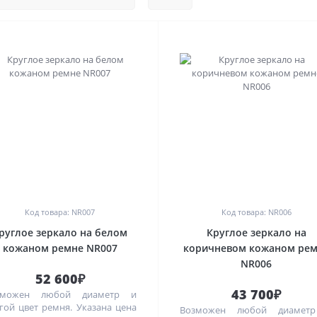
0
0
Код товара: NR007
Код товара: NR006
руглое зеркало на белом
Круглое зеркало на
кожаном ремне NR007
коричневом кожаном ре
NR006
52 600₽
43 700₽
зможен любой диаметр и
гой цвет ремня. Указана цена
Возможен любой диамет