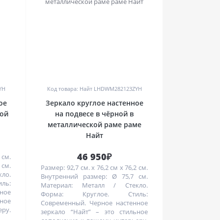
0
YH
Код товара: Найт LHDWM282123ZYH
ое
Зеркало круглое настенное
кой
на подвесе в чёрной в
металлической раме раме
Найт
46 950₽
 см.
 см.
Размер: 92,7 см. х 76,2 см х 76,2 см.
ло.
Внутренний размер: Ø 75,7 см.
ль:
Материал: Металл / Стекло.
нное
Форма: Круглое. Стиль:
ьное
Современный. Черное настенное
еру.
зеркало “Найт” – это стильное