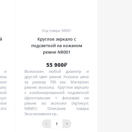
0
Код товара: NR001
й
Круглое зеркало с
а
подсветкой на кожаном
ремне NR001
55 900₽
р и
Возможен любой диаметр и
цена
другой цвет ремня. Указана цена
иал
за размер 700 мм. Материал
кало
ремня: экокожа. Круглое зеркало
ткой
с комбинированной подсветкой
кул:
(фронтальная + фоновая) на
глое
ремне из экокожи (Артикул:
то
NR001) Описание товара
Эксклюзивное кр..
-
+