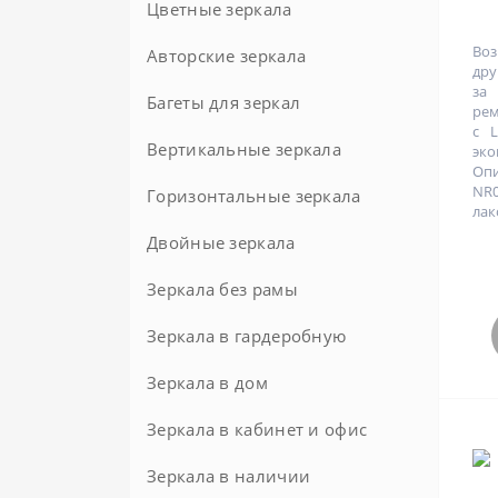
На стену
Золотые
С патиной
Цветные зеркала
Восьмиугольные
Сиреневые
Из латуни
Овальные напольные
Прямоугольные
В багете
Широкие
Классические
Во
Многоугольные
Авторские зеркала
Слоновая кость
Из полиуретана
дру
Современные
В золотой раме
за
На колесиках
Хром
Багеты для зеркал
рем
с L
Узкие
В металлической раме
Напольные в металлической
Шампань
Вертикальные зеркала
эк
раме
Опи
В черной раме
NR0
Горизонтальные зеркала
Прованс
лак
Круглые зеркала 80 см
Двойные зеркала
Современные
Круглые зеркала в раме
Зеркала без рамы
Черные
Зеркала в гардеробную
Зеркала в дом
Зеркала в кабинет и офис
Зеркала в наличии