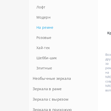
90 см
Лофт
95 см
Модерн
Большие с подсветкой
На ремне
К
Розовые
Хай-тек
Во
Шебби-шик
дру
за
рем
Элитные
на
NR
Необычные зеркала
сов
NR
Зеркала в раме
воп
Зеркала с вырезом
По цвету
Бежевые
По материалу рамы
Зеркала в прихожую